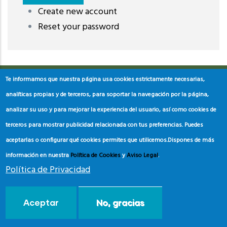
Create new account
레딧 다운로드
coloring pages printable
instagram reels
Reset your password
download
Te informamos que nuestra página usa cookies estrictamente necesarias,
analíticas propias y de terceros, para soportar la navegación por la página,
analizar su uso y para mejorar la experiencia del usuario, así como cookies de
terceros para mostrar publicidad relacionada con tus preferencias. Puedes
aceptarlas o configurar qué cookies permites que utilicemos.
Dispones de más
información en nuestra
Política de Cookies
y
Aviso Legal
.
Política de Privacidad
© Copyright
Asociación de Educación Ambiental y del
Aceptar
No, gracias
Consumidor
2024.