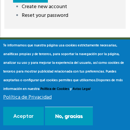
Create new account
레딧 다운로드
coloring pages printable
instagram reels
Reset your password
download
Te informamos que nuestra página usa cookies estrictamente necesarias,
analíticas propias y de terceros, para soportar la navegación por la página,
analizar su uso y para mejorar la experiencia del usuario, así como cookies de
terceros para mostrar publicidad relacionada con tus preferencias. Puedes
aceptarlas o configurar qué cookies permites que utilicemos.
Dispones de más
información en nuestra
Política de Cookies
y
Aviso Legal
.
Política de Privacidad
© Copyright
Asociación de Educación Ambiental y del
Aceptar
No, gracias
Consumidor
2024.