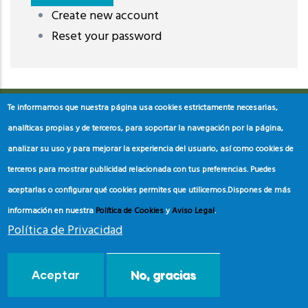
Create new account
레딧 다운로드
coloring pages printable
instagram reels
Reset your password
download
Te informamos que nuestra página usa cookies estrictamente necesarias,
analíticas propias y de terceros, para soportar la navegación por la página,
analizar su uso y para mejorar la experiencia del usuario, así como cookies de
terceros para mostrar publicidad relacionada con tus preferencias. Puedes
aceptarlas o configurar qué cookies permites que utilicemos.
Dispones de más
información en nuestra
Política de Cookies
y
Aviso Legal
.
Política de Privacidad
© Copyright
Asociación de Educación Ambiental y del
Aceptar
No, gracias
Consumidor
2024.