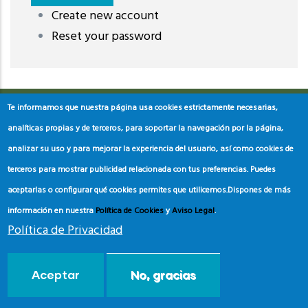
Create new account
레딧 다운로드
coloring pages printable
instagram reels
Reset your password
download
Te informamos que nuestra página usa cookies estrictamente necesarias,
analíticas propias y de terceros, para soportar la navegación por la página,
analizar su uso y para mejorar la experiencia del usuario, así como cookies de
terceros para mostrar publicidad relacionada con tus preferencias. Puedes
aceptarlas o configurar qué cookies permites que utilicemos.
Dispones de más
información en nuestra
Política de Cookies
y
Aviso Legal
.
Política de Privacidad
© Copyright
Asociación de Educación Ambiental y del
Aceptar
No, gracias
Consumidor
2024.