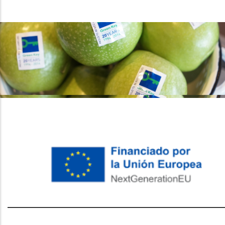
레딧 다운로드
coloring pages printable
instagram reels
download