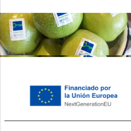
레딧 다운로드
coloring pages printable
instagram reels
download