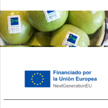
레딧 다운로드
coloring pages printable
instagram reels
download