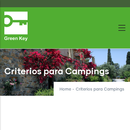
Skip
to
main
content
Criterios para Campings
Home
-
Criterios para Campings