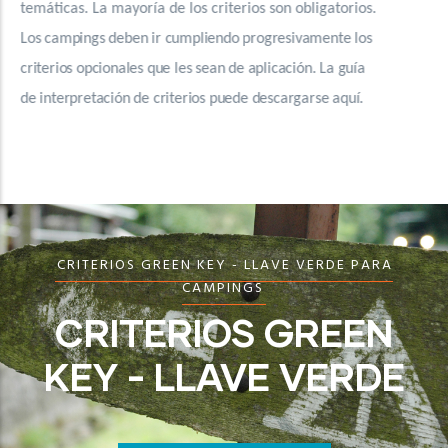
on obligatorios.
temáticas. La mayoría de los criterios son o
resivamente los
Los campings deben ir cumpliendo progresiv
cación. La guía
criterios opcionales que les sean de aplicació
cargarse aquí.
de interpretación de criterios puede descarg
CRITERIOS GREEN KEY - LLAVE VERDE PARA
CAMPINGS
CRITERIOS GREEN
KEY - LLAVE VERDE