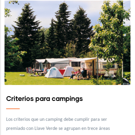
Criterios para campings
lir para ser
Los criterios que un camping debe cumplir 
n trece áreas
premiado con Llave Verde se agrupan en tr