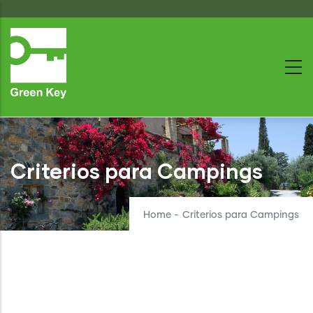
Skip
to
main
content
Criterios para Campings
Home
-
Criterios para Campings