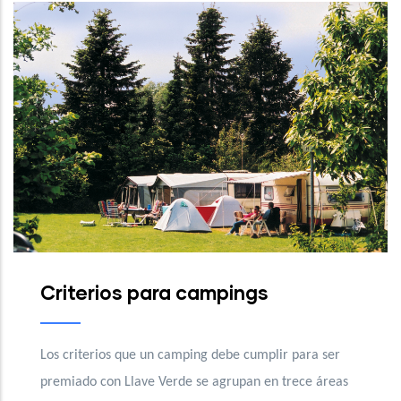
erios para campings
Criter
terios que un camping debe cumplir para ser
Los criteri
do con Llave Verde se agrupan en trece áreas
premiado co