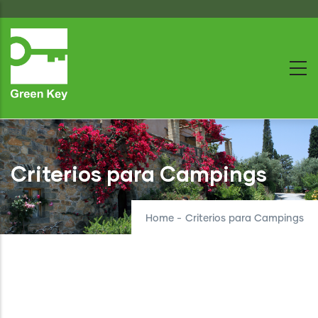
Skip
to
main
content
Criterios para Campings
Home
-
Criterios para Campings