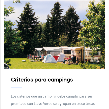
Criterios para campings
C
Los criterios que un camping debe cumplir para ser
Lo
premiado con Llave Verde se agrupan en trece áreas
pr