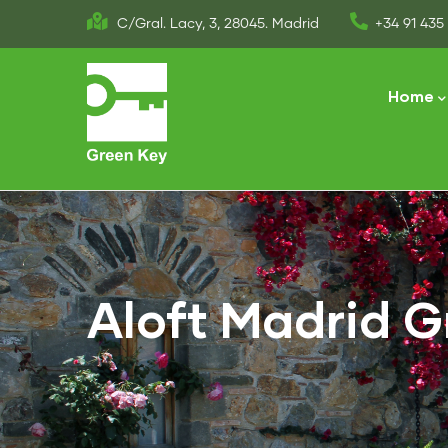
Skip
C/Gral. Lacy, 3, 28045. Madrid
+34 91 435 
to
Main
main
naviga
Home
content
Aloft Madrid G