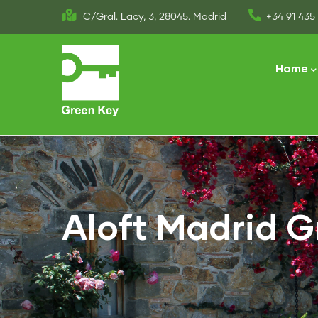
Skip
C/Gral. Lacy, 3, 28045. Madrid
+34 91 435 
to
Main
main
naviga
Home
content
Aloft Madrid G