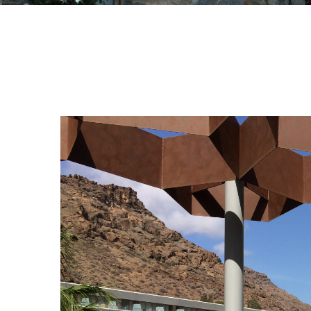
s
e 12
e