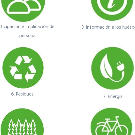
ticipación e Implicación del
3.
Información a los hués
personal
6.
Residuos
7.
Energía