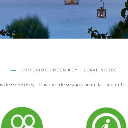
CRITERIOS GREEN KEY - LLAVE VERDE
os de Green Key - Llave Verde se agrupan en las siguientes