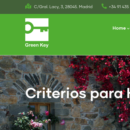
Skip
C/Gral. Lacy, 3, 28045. Madrid
+34 91 435 
to
Main
main
naviga
Home
content
Criterios para