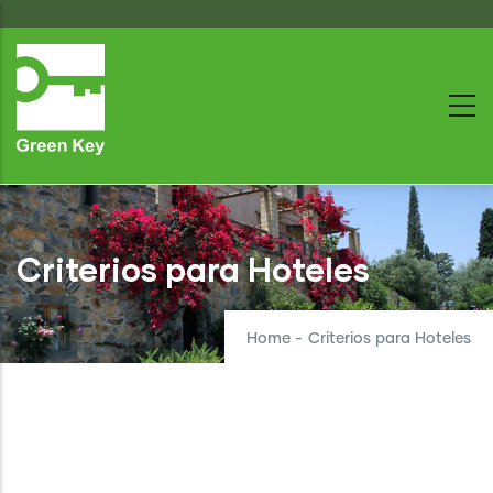
Skip
to
main
content
Criterios para Hoteles
Home
-
Criterios para Hoteles