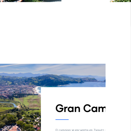
 Camping Zarautz
entra en Zarautz, Guipúzcoa.