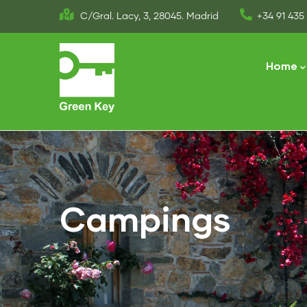
Skip
C/Gral. Lacy, 3, 28045. Madrid
+34 91 435 
to
Main
main
naviga
Home
content
Campings