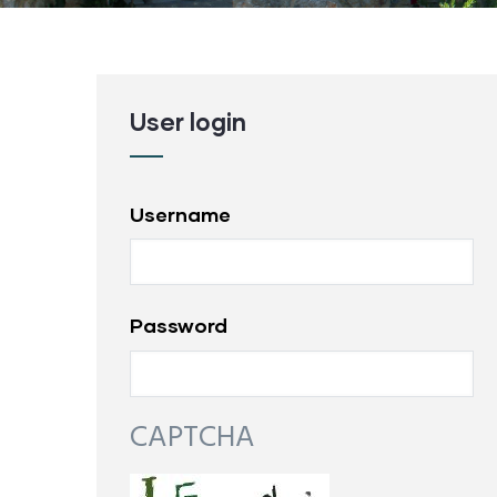
User login
Username
Password
Camping Sandaya
CAPTCHA
Cypsela Resort