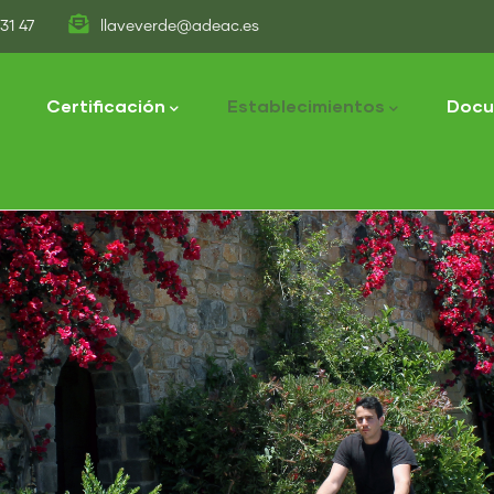
31 47
llaveverde@adeac.es
tion
Certificación
Establecimientos
Docu