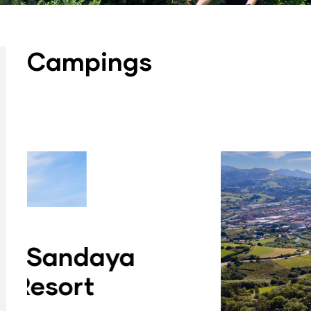
Campings
Gran
El camping se encu