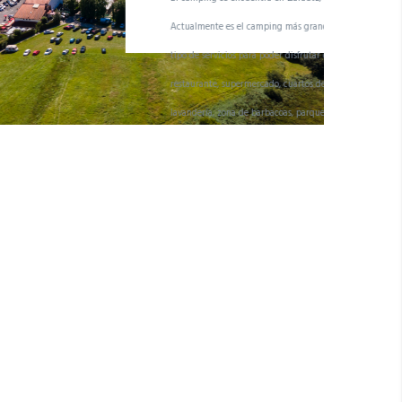
camping más grande de Euskadi abierto todo el año. Ofrecen todo
ara poder disfrutar de la vida de camping: disponen de bar-
ercado, cuartos de baño calefactados y duchas con agua caliente,
 barbacoas, parque infantil, zona de deporte, WIFI gratuito, gimnasio,