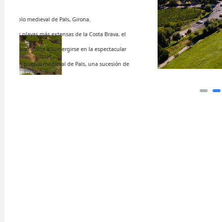
Actualmente es el 
tipo de servicios p
restaurante, superm
lavandería, zona de
ludoteca…
ram reels download