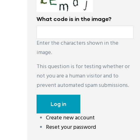
Camping de 4 estrellas en el pueblo medieval de Pals, Girona.
What code is in the image?
Situado a 5 minutos de una de las playas más extensas de la Costa Brava, el
camping de 4 estrellas Cypsela Resort invita a sumergirse en la espectacular
belleza del litoral catalán. Desde el pueblo medieval de Pals, una sucesión de
Enter the characters shown in the
calas, playas, pinares y macizos montañosos conforman una serie de paisajes
image.
de abrumadora belleza.
This question is for testing whether or
not you are a human visitor and to
prevent automated spam submissions.
Create new account
레딧 다운로드
coloring pages printable
instag
Reset your password