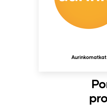
Aurinkomatkat
Po
pr