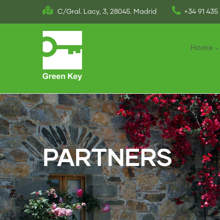
Skip
C/Gral. Lacy, 3, 28045. Madrid
+34 91 435 
to
Main
main
naviga
Home
content
PARTNERS