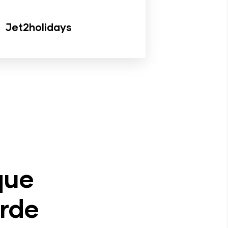
Jet2holidays
que
rde