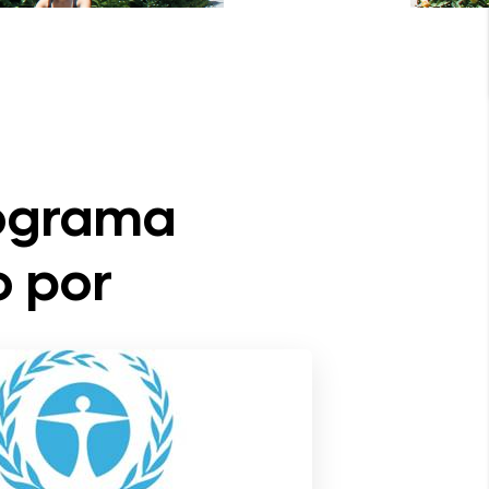
programa
o por