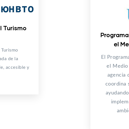
l Turismo
Programa 
el M
 Turismo
El Program
ada de la
el Medio
e, accesible y
agencia 
coordina 
ayudando 
impleme
ambi