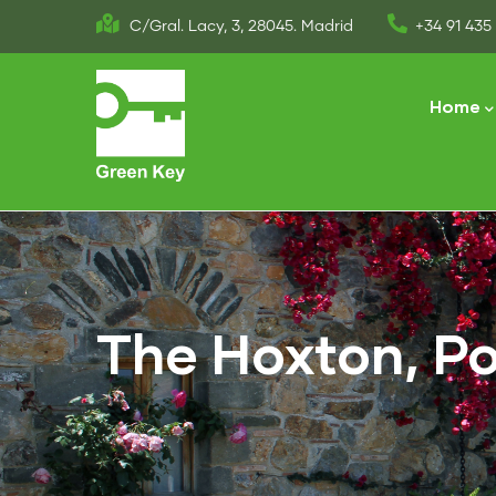
Skip
C/Gral. Lacy, 3, 28045. Madrid
+34 91 435 
to
Main
main
naviga
Home
content
The Hoxton, P