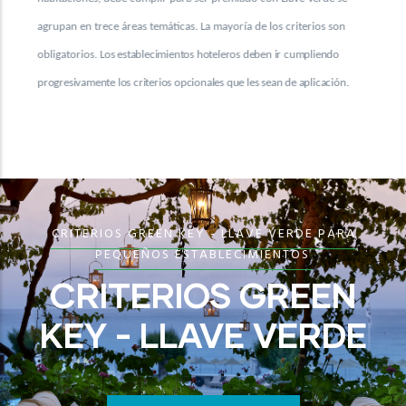
yoría de los criterios son
agrupan en trece áreas temáticas. La mayoría 
eros deben ir cumpliendo
obligatorios.
Los establecimientos hoteleros d
que les sean de aplicación.
progresivamente los criterios opcionales que l
CRITERIOS GREEN KEY - LLAVE VERDE PARA
PEQUEÑOS ESTABLECIMIENTOS
CRITERIOS GREEN
KEY - LLAVE VERDE