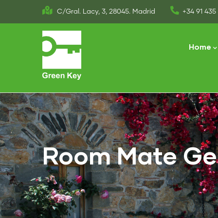
Skip
C/Gral. Lacy, 3, 28045. Madrid
+34 91 435 
to
Main
main
naviga
Home
content
Room Mate Ge