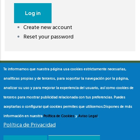
Create new account
레딧 다운로드
coloring pages printable
instagram reels
Reset your password
download
Te informamos que nuestra página usa cookies estrictamente necesarias,
analíticas propias y de terceros, para soportar la navegación por la página,
analizar su uso y para mejorar la experiencia del usuario, así como cookies de
terceros para mostrar publicidad relacionada con tus preferencias. Puedes
aceptarlas o configurar qué cookies permites que utilicemos.
Dispones de más
información en nuestra
Política de Cookies
y
Aviso Legal
.
Política de Privacidad
© Copyright
Asociación de Educación Ambiental y del