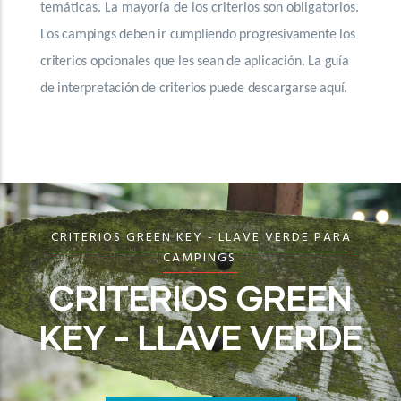
riterios son obligatorios.
temáticas. La mayoría de los criter
endo progresivamente los
Los campings deben ir cumpliendo 
an de aplicación. La guía
criterios opcionales que les sean de
 puede descargarse aquí.
de interpretación de criterios pued
CRITERIOS GREEN KEY - LLAVE VERDE PARA
CAMPINGS
CRITERIOS GREEN
KEY - LLAVE VERDE