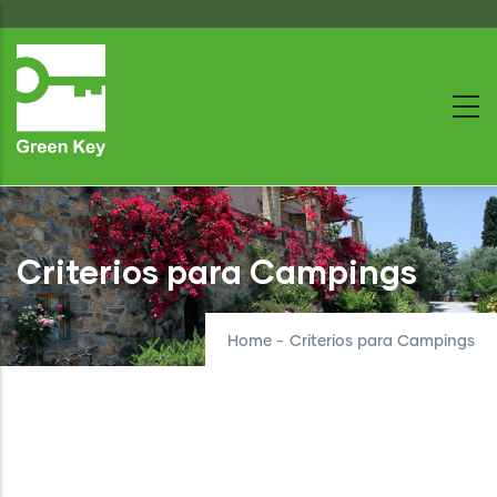
Skip
to
main
content
Criterios para Campings
Home
-
Criterios para Campings