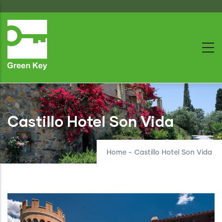
Skip
to
main
content
Castillo Hotel Son Vida
Home
-
Castillo Hotel Son Vida