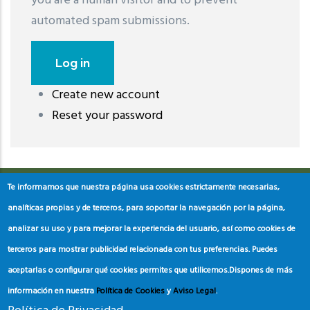
you are a human visitor and to prevent
automated spam submissions.
Create new account
레딧 다운로드
coloring pages printable
instagram reels
Reset your password
download
Te informamos que nuestra página usa cookies estrictamente necesarias,
analíticas propias y de terceros, para soportar la navegación por la página,
analizar su uso y para mejorar la experiencia del usuario, así como cookies de
terceros para mostrar publicidad relacionada con tus preferencias. Puedes
aceptarlas o configurar qué cookies permites que utilicemos.
Dispones de más
información en nuestra
Política de Cookies
y
Aviso Legal
.